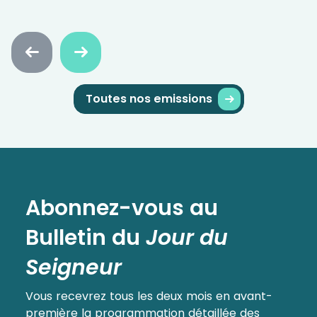
Faire
Faire
défiler
défiler
en
en
arrière
avant
Toutes nos emissions
Abonnez-vous au
Bulletin
du
Jour du
Seigneur
Vous recevrez tous les deux mois en avant-
première la programmation détaillée des