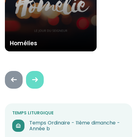
Homélies
Faire
Faire
défiler
défiler
en
en
arrière
avant
TEMPS LITURGIQUE
Temps Ordinaire - 11ème dimanche -
Année b