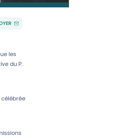
PAR
OYER
EMAIL
que les
tive du P.
 célébrée
missions