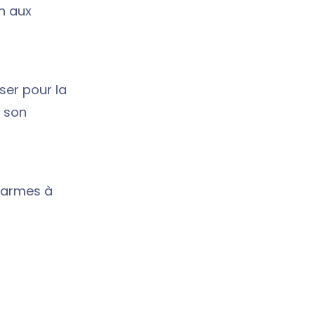
on aux
ser pour la
e son
 Carmes à