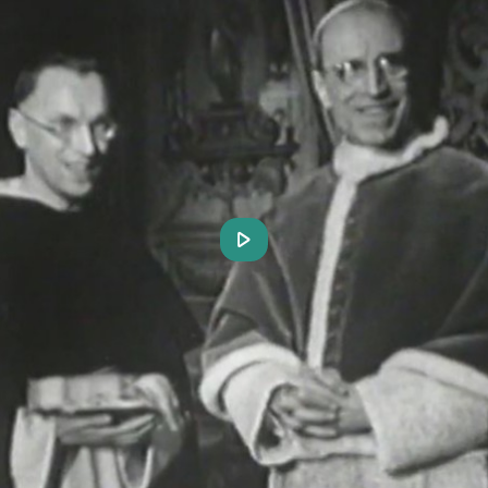
Play
Video