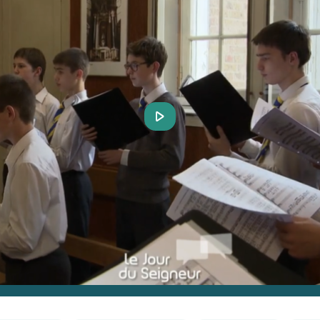
Play
Video