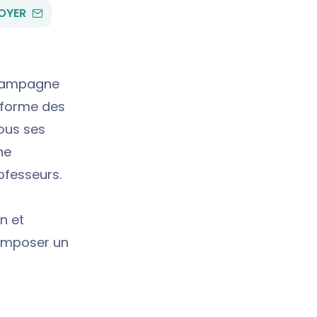
PAR
OYER
EMAIL
ampagne
e forme des
ous ses
ne
ofesseurs.
in et
omposer un