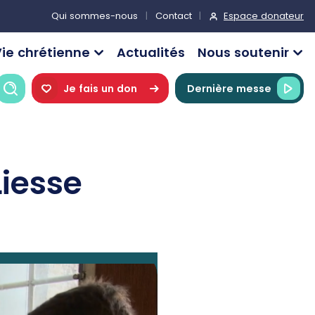
Espace donateur
Qui sommes-nous
Contact
ie chrétienne
Actualités
Nous soutenir
Recherche
Je fais un don
Dernière messe
iesse