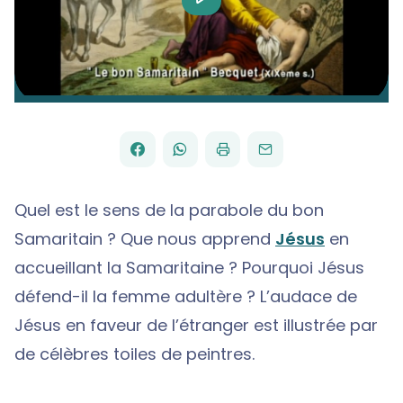
Video
FACEBOOK
WHATSAPP
PAR
PARTAGER
PARTAGER
IMPRIMER
ENVOYER
EMAIL
SUR
SUR
Quel est le sens de la parabole du bon
Samaritain ? Que nous apprend
Jésus
en
accueillant la Samaritaine ? Pourquoi Jésus
défend-il la femme adultère ? L’audace de
Jésus en faveur de l’étranger est illustrée par
de célèbres toiles de peintres.