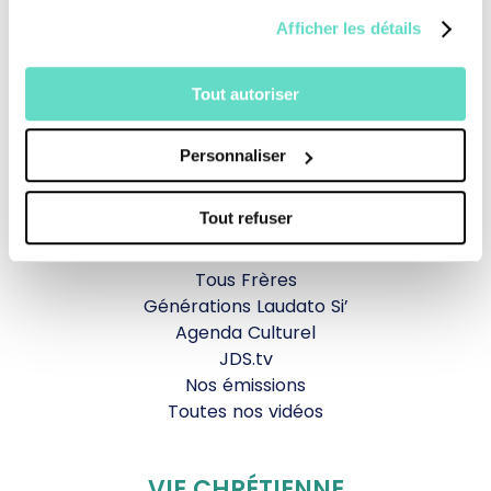
Afficher les détails
Revoir la messe du 02 août 2026
Tout autoriser
TOUS NOS PROGRAMMES
Personnaliser
La messe
Magazine Le Jour du Seigneur
Tout refuser
Documentaires
Parole Inattendue
Tous Frères
Générations Laudato Si’
Agenda Culturel
JDS.tv
Nos émissions
Toutes nos vidéos
VIE CHRÉTIENNE