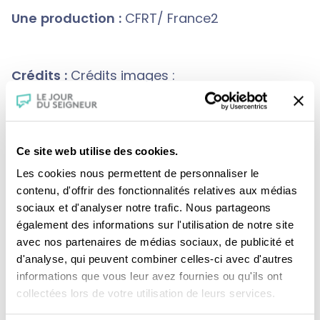
Une production :
CFRT/ France2
Crédits :
Crédits images :
Benoit Teillet / AFP / Collection Dagli orti / San
Appollinaire Nuvo Ravenne / Leemage / Peter
Willi, Bridgeman, Giraudon / Marion Kalter,
Ce site web utilise des cookies.
Opale / INA / Edition Gallimard.
Les cookies nous permettent de personnaliser le
contenu, d'offrir des fonctionnalités relatives aux médias
sociaux et d'analyser notre trafic. Nous partageons
également des informations sur l'utilisation de notre site
avec nos partenaires de médias sociaux, de publicité et
d'analyse, qui peuvent combiner celles-ci avec d'autres
informations que vous leur avez fournies ou qu'ils ont
collectées lors de votre utilisation de leurs services.
Je fais un don