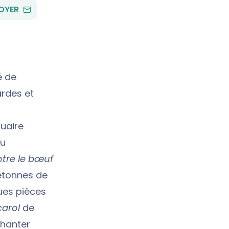
PAR
OYER
EMAIL
é de
rdes et
tuaire
Au
Entre le bœuf
etonnes de
ues pièces
carol
de
chanter