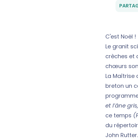
PARTAG
C'est Noël !
Le granit sc
crèches et 
chœurs sont
La Maîtrise
breton un co
programme,
et l’âne gri
ce temps
(
du répertoir
John Rutter…