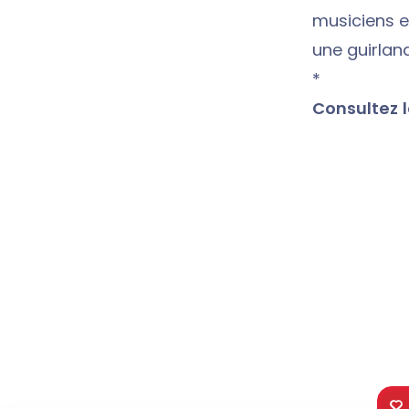
musiciens et
une guirlan
*
Consultez 