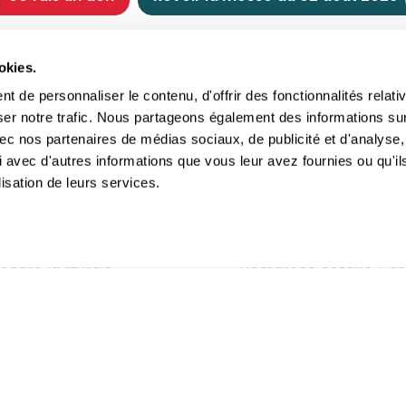
CHRÉTIENNE
NOUS SOUTENIR
okies.
tes chrétiennes
Comment nous souteni
 de personnaliser le contenu, d'offrir des fonctionnalités relati
nts du jour
Faire un don
ser notre trafic. Nous partageons également des informations su
e
Réduction d’impôt
 avec nos partenaires de médias sociaux, de publicité et d'analyse,
crements
Philanthropie
 avec d'autres informations que vous leur avez fournies ou qu'il
imoine religieux
Transmettre son patri
lisation de leurs services.
andes figures
Legs
ettes et traditions
Assurance vie
gion en questions
Donation
ndre la liturgie
Démarche notaire / as
itions Générales d'Utilisation
-
Politique de confidentialité
- ©2