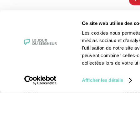
TOUS NOS
VIE 
Ce site web utilise des co
PROGRAMMES
Les fê
Les cookies nous permettent
La messe
Les sai
médias sociaux et d'analy
Magazine Le Jour du Seigneur
La Bibl
l'utilisation de notre site
Documentaires
Les sa
peuvent combiner celles-ci
Parole Inattendue
Le patr
collectées lors de votre uti
Tous Frères
Les gr
Générations Laudato Si’
Les rec
Afficher les détails
Agenda Culturel
La reli
JDS.tv
Compre
Nos émissions
Toutes nos vidéos
Mentions légales
-
Cond