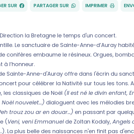
FACEBOOK
WHATSAPP
ER SUR
PARTAGER SUR
IMPRIMER
ENV
 Direction la Bretagne le temps d'un concert.
intille. Le sanctuaire de Sainte-Anne-d’Auray habit
de conifères embaume le résineux. Orgues, bomba
 à l’honneur.
 de Sainte-Anne-d'Auray offre dans l'écrin du sanc
ncert pour célébrer la Nativité sur tous les tons. 
 les classiques de Noël
(Il est né le divin enfant, 
s, Noël nouvelet…)
dialoguent avec les mélodies br
Peh trouz zou ar en douar…)
en passant par quelq
e (
Veni, veni Emmanuel
de Zoltan Kodaly,
Angels 
). La plus belle des naissances n'en finit pas d'en