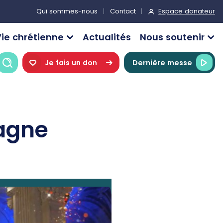
Espace donateur
Qui sommes-nous
Contact
ie chrétienne
Actualités
Nous soutenir
Recherche
Je fais un don
Dernière messe
tagne