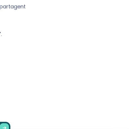
s partagent
"
.