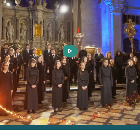
Play
Video