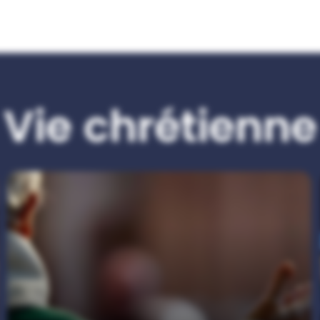
Vie chrétienne