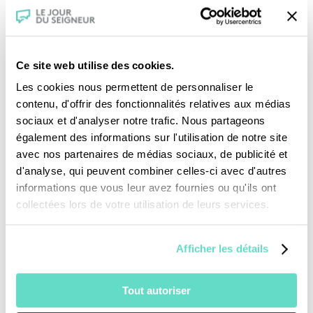
Ce site web utilise des cookies.
Les cookies nous permettent de personnaliser le
contenu, d'offrir des fonctionnalités relatives aux médias
sociaux et d'analyser notre trafic. Nous partageons
Je fais un don
également des informations sur l'utilisation de notre site
avec nos partenaires de médias sociaux, de publicité et
d'analyse, qui peuvent combiner celles-ci avec d'autres
Revoir la messe du 02 août 2026
informations que vous leur avez fournies ou qu'ils ont
collectées lors de votre utilisation de leurs services.
TOUS NOS PROGRAMMES
Afficher les détails
La messe
Magazine Le Jour du Seigneur
Tout autoriser
Documentaires
Parole Inattendue