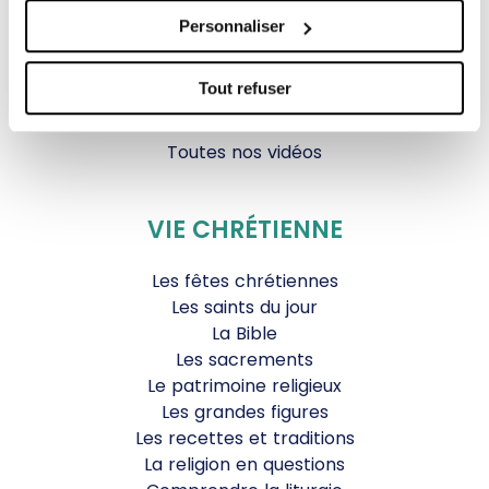
Tous Frères
Personnaliser
Générations Laudato Si’
Agenda Culturel
Tout refuser
JDS.tv
Nos émissions
Toutes nos vidéos
VIE CHRÉTIENNE
Les fêtes chrétiennes
Les saints du jour
La Bible
Les sacrements
Le patrimoine religieux
Les grandes figures
Les recettes et traditions
La religion en questions