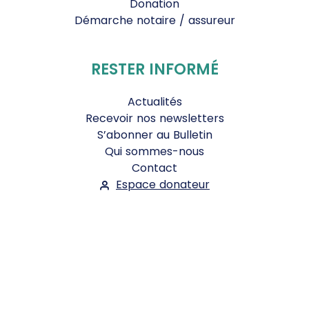
Donation
Démarche notaire / assureur
RESTER INFORMÉ
Actualités
Recevoir nos newsletters
S’abonner au Bulletin
Qui sommes-nous
Contact
Espace donateur
Suivez-nous :
Facebook
Instagram
WhatsApp
YouTube
Twitter
Bluesky
Mentions légales
-
Conditions Générales d'Utilisation
-
Politique de confidentialité
- ©2026
Le Jour du Seigneur