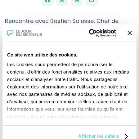
PARTAGER
PARTAGER
IMPRIMER
ENVOYER
EMAIL
SUR
SUR
Rencontre avec Bastien Salesse, Chef de
projet - Pilotage et coordination des
installations de chantier de Notre-Dame de
Paris.
Ce site web utilise des cookies.
Les cookies nous permettent de personnaliser le
contenu, d'offrir des fonctionnalités relatives aux médias
sociaux et d'analyser notre trafic. Nous partageons
également des informations sur l'utilisation de notre site
avec nos partenaires de médias sociaux, de publicité et
d'analyse, qui peuvent combiner celles-ci avec d'autres
informations que vous leur avez fournies ou qu'ils ont
Je fais un don
collectées lors de votre utilisation de leurs services.
Revoir la messe du 02 août 2026
Afficher les détails