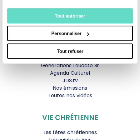
TOUS NOS PROGRAMMES
Tout autoriser
La messe
Personnaliser
Magazine Le Jour du Seigneur
Documentaires
Parole Inattendue
Tout refuser
Tous Frères
Générations Laudato Si’
Agenda Culturel
JDS.tv
Nos émissions
Toutes nos vidéos
VIE CHRÉTIENNE
Les fêtes chrétiennes
Les saints du jour