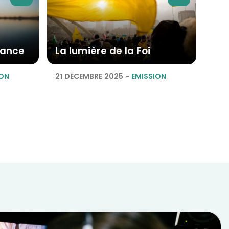
rance
La lumière de la Foi
ION
21 DÉCEMBRE 2025
-
EMISSION
e