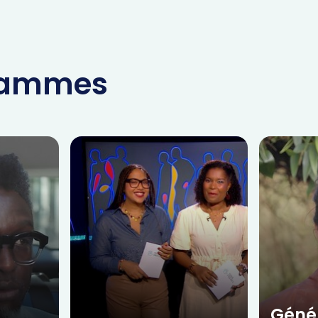
grammes
Géné