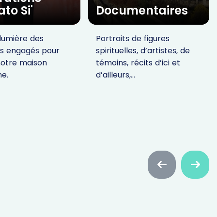
to Si'
Documentaires
lumière des
Portraits de figures
ns engagés pour
spirituelles, d’artistes, de
notre maison
témoins, récits d’ici et
e.
d’ailleurs,…
Faire
Faire
défiler
défiler
en
en
arrière
avant
A qu
né(e)