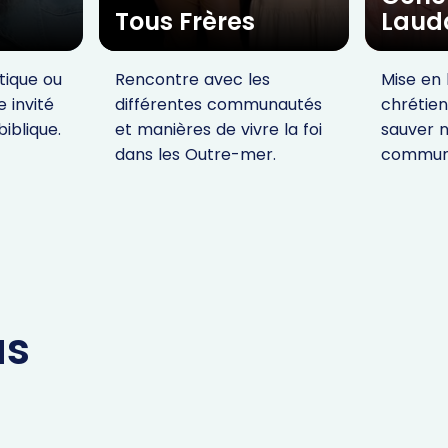
Tous Frères
Lauda
itique ou
Rencontre avec les
Mise en 
e invité
différentes communautés
chrétie
biblique.
et manières de vivre la foi
sauver 
dans les Outre-mer.
commun
us