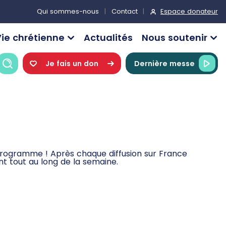
Espace donateur
Qui sommes-nous
Contact
ie chrétienne
Actualités
Nous soutenir
Recherche
Je fais un don
Dernière messe
 programme ! Après chaque diffusion sur France
t tout au long de la semaine.