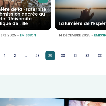
ière de la Fraternité
 émission ancrée au
e l’Université
ique de Lille
La lumière de l’Espé
BRE 2025
-
EMISSION
14 DÉCEMBRE 2025
-
EMISS
page
page
page
page
page
page
pag
1
2
...
28
29
30
31
32
33