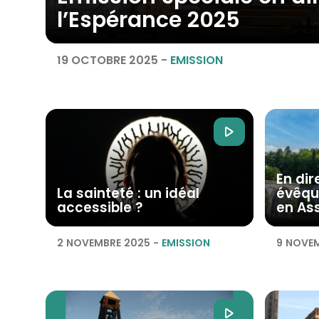
l’Espérance 2025
19 OCTOBRE 2025
-
EMISSION
En dir
La sainteté : un idéal
évêqu
accessible ?
en As
2 NOVEMBRE 2025
-
EMISSION
9 NOVE