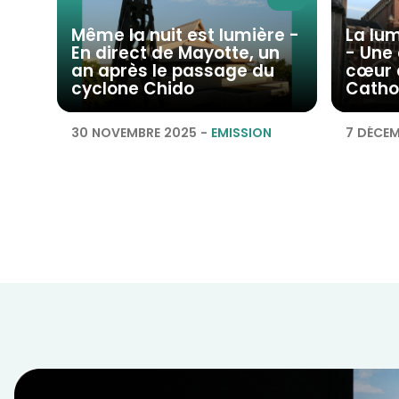
Même la nuit est lumière -
La lum
En direct de Mayotte, un
- Une
an après le passage du
cœur d
cyclone Chido
Cathol
30 NOVEMBRE 2025
-
EMISSION
7 DÉCEM