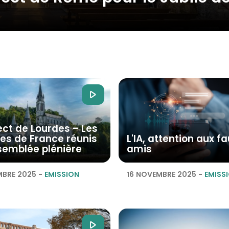
ect de Lourdes – Les
es de France réunis
L'IA, attention aux f
semblée plénière
amis
MBRE 2025
-
EMISSION
16 NOVEMBRE 2025
-
EMISS