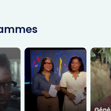
grammes
Géné