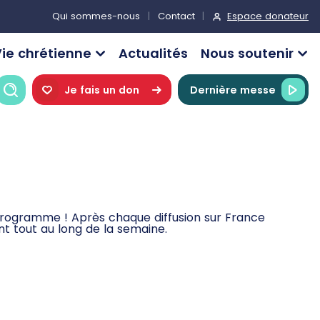
Espace donateur
Qui sommes-nous
Contact
ie chrétienne
Actualités
Nous soutenir
Recherche
Je fais un don
Dernière messe
 programme ! Après chaque diffusion sur France
t tout au long de la semaine.