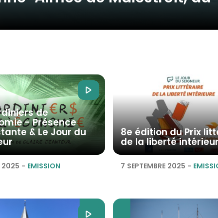
rdiniers de
nomie - Présence
tante & Le Jour du
8e édition du Prix lit
eur
de la liberté intérieu
 2025
-
EMISSION
7 SEPTEMBRE 2025
-
EMISSI