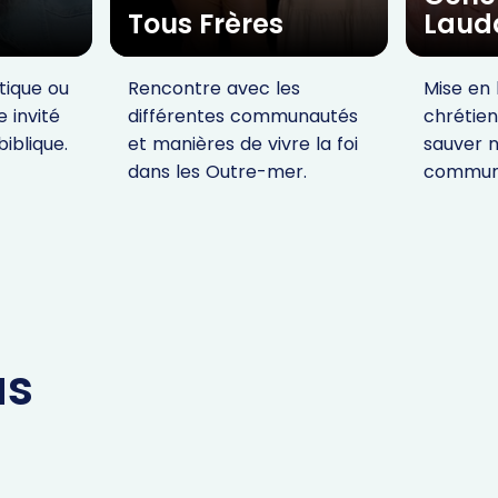
Tous Frères
Lauda
itique ou
Rencontre avec les
Mise en 
e invité
différentes communautés
chrétie
biblique.
et manières de vivre la foi
sauver 
dans les Outre-mer.
commun
us