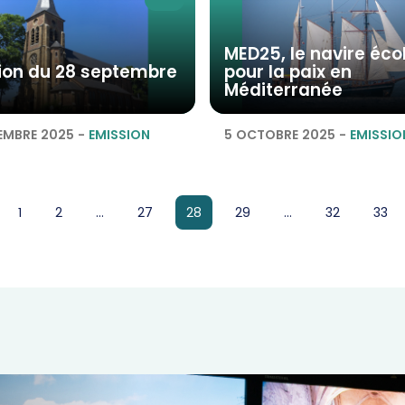
MED25, le navire éco
ion du 28 septembre
pour la paix en
Méditerranée
EMBRE 2025
-
EMISSION
5 OCTOBRE 2025
-
EMISSIO
page
page
page
page
page
page
1
2
...
27
28
29
...
32
33