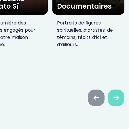
to Si'
Documentaires
lumière des
Portraits de figures
ns engagés pour
spirituelles, d’artistes, de
notre maison
témoins, récits d’ici et
e.
d’ailleurs,…
Faire
Faire
défiler
défiler
en
en
arrière
avant
A qu
né(e)