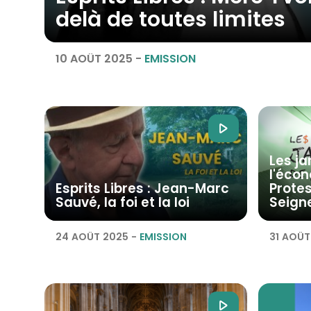
delà de toutes limites
10 AOÛT 2025
-
EMISSION
Les ja
l'éco
Esprits Libres : Jean-Marc
Protes
Sauvé, la foi et la loi
Seign
24 AOÛT 2025
-
EMISSION
31 AOÛT